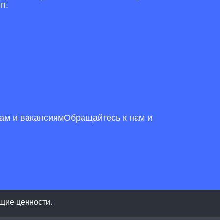
п.
там и вакансиямОбращайтесь к нам и
щие ценности. 