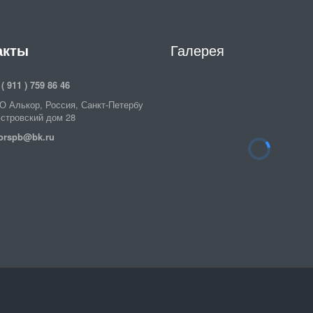
акты
Галерея
 ( 911 ) 759 86 46
О Алькор
,
Россия
,
Санкт-Петербу
стровский дом 28
orspb@bk.ru