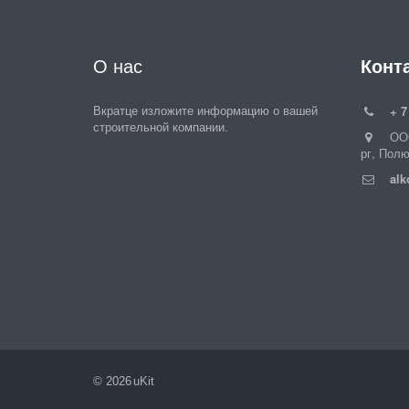
О нас
Конт
+ 7
Вкратце изложите информацию о вашей
строительной компании.
ОО
рг
,
Полю
alk
© 2026
uKit